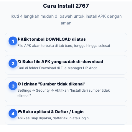
Cara Install 2767
Ikuti 4 langkah mudah di bawah untuk install APK dengan
aman
⬇️ Klik tombol DOWNLOAD di atas
1
File APK akan terbuka di tab baru, tunggu hingga selesai
📁 Buka file APK yang sudah di-download
2
Cari di folder Download di File Manager HP Anda
⚙️ Izinkan "Sumber tidak dikenal"
3
Settings → Security → Aktifkan "Install dari sumber tidak
dikenal"
🎮 Buka aplikasi & Daftar / Login
4
Aplikasi siap dipakai, daftar akun atau login