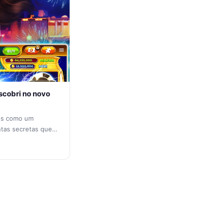
scobri no novo
tos como um
ntas secretas que
nloads 2767.