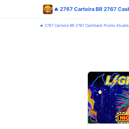
🔥 2767 Carteira BR 2767 Cas
🔥 2767 Carteira BR 2767 Cashback Promo Atualiz