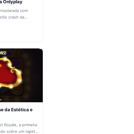
da Onlyplay
ensolarada com
stilo crash da
e da Estética e
7
t Royale, a primeira
ndo sobre um tapete