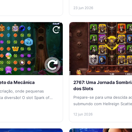
vermelho em...
23 jun 2026
eto da Mecânica
2767: Uma Jornada Sombr
dos Slots
a criação, onde pequenas
Prepare-se para uma descida a
ta diversão! O slot Spark of
submundo com Hellreign Scatt
do pela ELK Studios,...
criação da RAW iGaming que tra
12 jun 2026