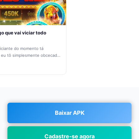
go que vai viciar todo
viciante do momento tá
e eu tô simplesmente obcecado
..
Baixar APK
Cadastre-se agora