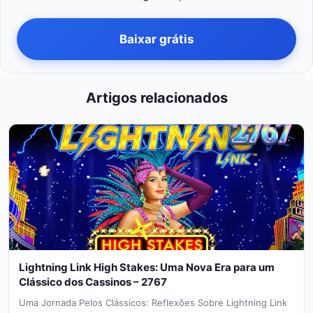
Baixar grátis
Artigos relacionados
Lightning Link High Stakes: Uma Nova Era para um
Clássico dos Cassinos – 2767
Uma Jornada Pelos Clássicos: Reflexões Sobre Lightning Link